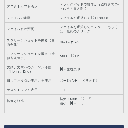
トラックパッドで親指から薬指までの4
デスクトップを表示
本の指を置き開く
ファイルの削除
ファイルを選択して⌘＋Delete
ファイルを選択してエンター、もしく
ファイル名の変更
は、強めのクリック
スクリーンショットを撮る（画
Shift＋⌘＋3
面全体）
スクリーンショットを撮る（撮
Shift＋⌘＋5
影方法選択）
文頭、文末へのカーソル移動
⌘＋左右矢印
（Home、End）
隠しフォルダの表示、非表示
⌘＋Shift＋.（ピリオド）
デスクトップを表示
F11
拡大：Shift＋⌘＋「＋」
拡大と縮小
縮小：⌘＋「-」