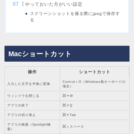
やっておいた方がいい設定
スクリーンショットを撮る際にjpegで保存す
る
Macショートカット
操作
ショートカット
Control＋O（Windows風キーボードの
入力した文字を半角に変換
場合）
ウィンドウを閉じる
⌘＋W
アプリの終了
⌘＋Q
アプリの切り替え
⌘＋Tab
アプリの検索（Spotlight検
⌘＋スペース
索）