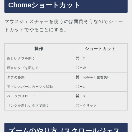
Chomeショートカット
マウスジェスチャーを使うのは面倒そうなのでショー
トカットでやることにする。
操作
ショートカット
新しいタブを開く
⌘＋T
現在のタブを閉じる
⌘＋W
タブの移動
⌘＋option＋左右矢印
アドレスバーにカーソル移動
⌘＋L
ページのリロード
⌘＋R
リンクを新しいタブで開く
⌘＋クリック
ズームのやり方（スクロールジェス