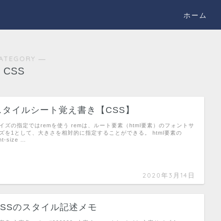
ホーム
ATEGORY ―
CSS
スタイルシート覚え書き【CSS】
イズの指定ではremを使う remは、ルート要素（html要素）のフォントサ
ズを1として、大きさを相対的に指定することができる。 html要素の
nt-size …
2020年3月14日
CSSのスタイル記述メモ