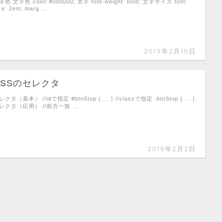
字色 文字色 color:#000000; 太字 font-weight: bold; 文字サイズ font-
ze: 2em; marg …
2019年2月10日
CSSのセレクタ
クタ（基本） //idで指定 #btnStop { ... } //classで指定 .btnStop { ... }
レクタ（応用） //前方一致 …
2019年2月2日