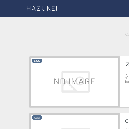
HAZUKEI
― C
CSS
サ
イ
fo
CSS