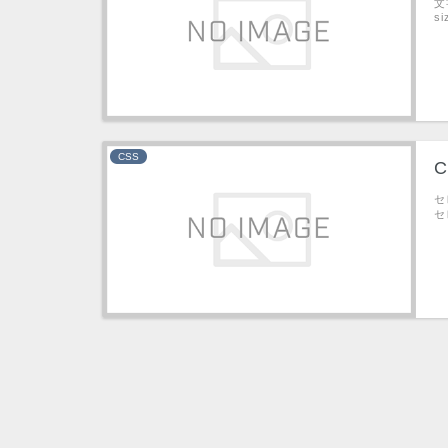
文
si
CSS
セレ
セ