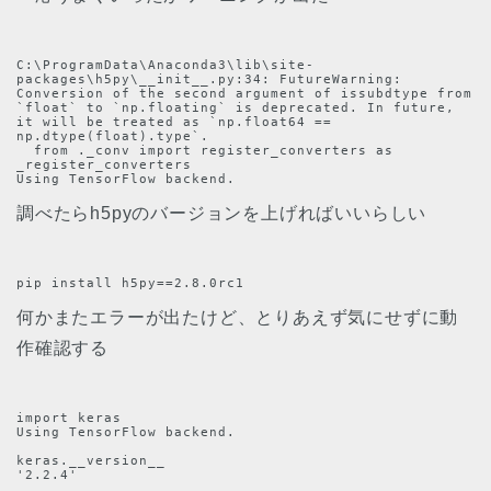
C:\ProgramData\Anaconda3\lib\site-
packages\h5py\__init__.py:34: FutureWarning: 
Conversion of the second argument of issubdtype from 
`float` to `np.floating` is deprecated. In future, 
it will be treated as `np.float64 == 
np.dtype(float).type`.

  from ._conv import register_converters as 
_register_converters

Using TensorFlow backend.
調べたらh5pyのバージョンを上げればいいらしい
pip install h5py==2.8.0rc1
何かまたエラーが出たけど、とりあえず気にせずに動
作確認する
import keras

Using TensorFlow backend.

keras.__version__

'2.2.4'