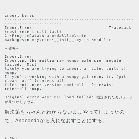
import keras

----------------------------------------------------
-----------------------

ImportError                               Traceback 
(most recent call last)

C:\ProgramData\Anaconda3\lib\site-
packages\numpy\core\__init__.py in <module>

～省略～

ImportError: 

Importing the multiarray numpy extension module 
failed.  Most

likely you are trying to import a failed build of 
numpy.

If you're working with a numpy git repo, try `git 
clean -xdf` (removes all

files not under version control).  Otherwise 
reinstall numpy.

Original error was: DLL load failed: 指定されたモジュール
が見つかりません。
解決策をちゃんとわからないままやってしまったの
で、Anacondaから入れなおすことにする。