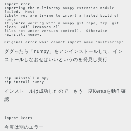
ImportError: 

Importing the multiarray numpy extension module 
failed.  Most

likely you are trying to import a failed build of 
numpy.

If you're working with a numpy git repo, try `git 
clean -xdf` (removes all

files not under version control).  Otherwise 
reinstall numpy.

Original error was: cannot import name 'multiarray'
ググったら「numpy」をアンインストールして、イン
ストールしなおせばいいというのを発見し実行
pip uninstall numpy

pip install numpy
インストールは成功したので、もう一度Kerasを動作確
認
improt kears
今度は別のエラー