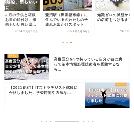
歳10ヶ月の子供と箱根
鷺沼駅（田園都市線）に
知識ゼロの状態から
行、お皿の絵付け、海
住んでいるのわたしの子
の名前をつけるまで
船、雨もいい思い出...
連れお出かけスポット
2024年1月27日
2024年1月14日
2021年4
高度区分を5つ持っている自分が昔に戻
って基本情報処理技術者を受験するな
ら...
【2021春ST】ITストラテジスト試験に
合格しました。学習時間や方法な...