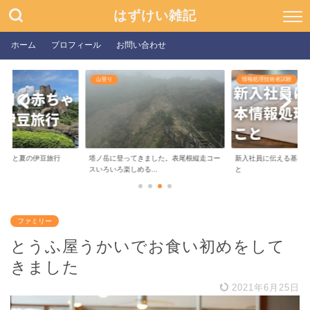
はずけい雑記
ホーム
プロフィール
お問い合わせ
山登り
情報処理技術者試験
ゃんと夏の伊豆旅行
塔ノ岳に登ってきました。表尾根縦走コー
新入社員に伝える基本
スいろいろ楽しめる...
と
ファミリー
とうふ屋うかいでお食い初めをして
きました
2021年6月25日