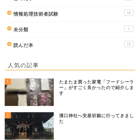
18
情報処理技術者試験
1
未分類
12
読んだ本
人気の記事
1
たまたま買った家電「フードシーラ
ー」がすごく良かったので紹介しま
す
2
溝口神社へ安産祈願に行ってきまし
た