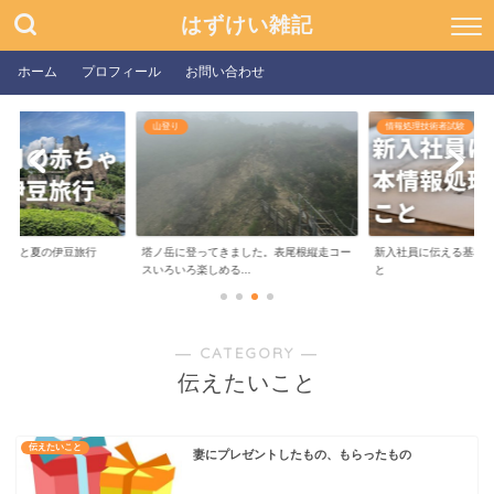
はずけい雑記
ホーム
プロフィール
お問い合わせ
山登り
情報処理技術者試験
ゃんと夏の伊豆旅行
塔ノ岳に登ってきました。表尾根縦走コー
新入社員に伝える基本
スいろいろ楽しめる...
と
― CATEGORY ―
伝えたいこと
伝えたいこと
妻にプレゼントしたもの、もらったもの