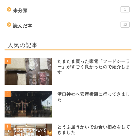
1
未分類
12
読んだ本
人気の記事
1
たまたま買った家電「フードシーラ
ー」がすごく良かったので紹介しま
す
2
溝口神社へ安産祈願に行ってきまし
た
3
とうふ屋うかいでお食い初めをして
きました